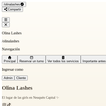
/
olinalashes
Compartir
Olina Lashes
/
olinalashes
Navegación
Principal
Reservar un turno
Ver todos los servicios
Importante antes 
Ingresar como
Admin
Cliente
Olina Lashes
El lugar de las girls en Neuquén Capital ✨