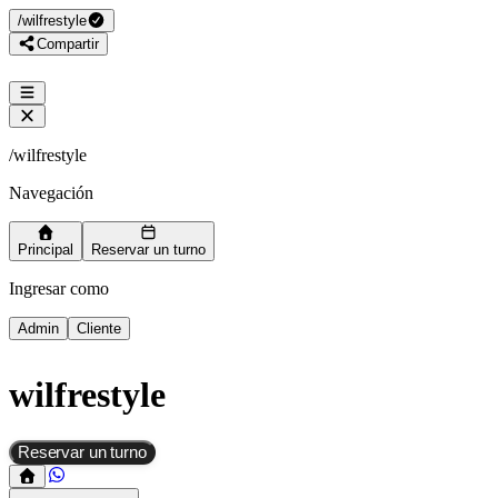
/
wilfrestyle
Compartir
/
wilfrestyle
Navegación
Principal
Reservar un turno
Ingresar como
Admin
Cliente
wilfrestyle
Reservar un turno