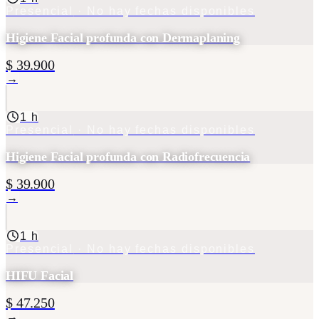
Presencial
· No hay fechas disponibles
Higiene Facial profunda con Dermaplaning
$ 39.900
→
1 h
Presencial
· No hay fechas disponibles
Higiene Facial profunda con Radiofrecuencia
$ 39.900
→
1 h
Presencial
· No hay fechas disponibles
HIFU Facial
$ 47.250
→