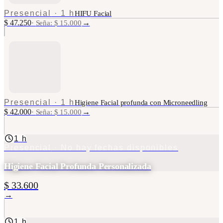
Presencial
·
1 h
HIFU Facial
$ 47.250
→
·
Seña: $ 15.000
Presencial
·
1 h
Higiene Facial profunda con Microneedling
$ 42.000
→
·
Seña: $ 15.000
1 h
Presencial
· No hay fechas disponibles
Higiene Facial Profunda Personalizada
$ 33.600
→
1 h