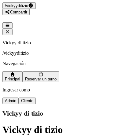
/
vickyyditizio
Compartir
Vickyy di tizio
/
vickyyditizio
Navegación
Principal
Reservar un turno
Ingresar como
Admin
Cliente
Vickyy di tizio
Vickyy di tizio