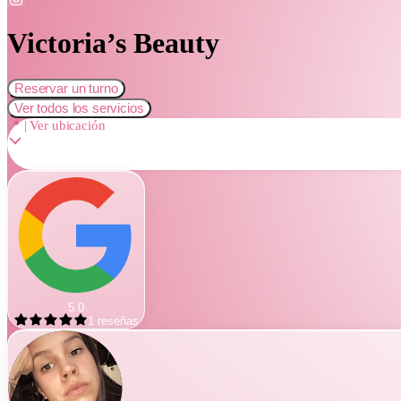
Victoria’s Beauty
Reservar un turno
Ver todos los servicios
📍 | Ver ubicación
5.0
1
reseñas