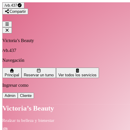
/
vb.437
Compartir
Victoria’s Beauty
/
vb.437
Navegación
Principal
Reservar un turno
Ver todos los servicios
Ingresar como
Admin
Cliente
Victoria’s Beauty
Realzar tu belleza y bienestar