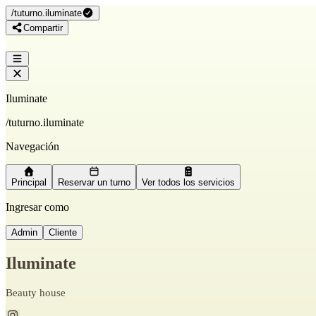
/
tuturno.iluminate
Compartir
Iluminate
/
tuturno.iluminate
Navegación
Principal
Reservar un turno
Ver todos los servicios
Ingresar como
Admin
Cliente
Iluminate
Beauty house