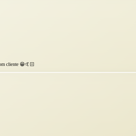
com cliente 😁🤙🏻