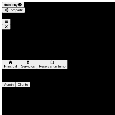
/
tutalleuy
Compartir
Tu Talle
/
tutalleuy
Navegación
Principal
Servicios
Reservar un turno
Ingresar como
Admin
Cliente