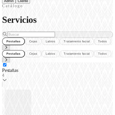
Admin
Cliente
Catálogo
Servicios
Pestañas
Cejas
Labios
Tratamiento facial
Todos
Pestañas
Cejas
Labios
Tratamiento facial
Todos
Pestañas
4