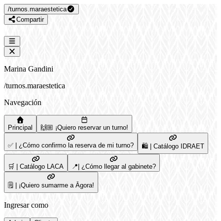
/
turnos.maraestetica
Compartir
Marina Gandini
/
turnos.maraestetica
Navegación
Principal
🙌🏼 ¡Quiero reservar un turno!
✅ | ¿Cómo confirmo la reserva de mi turno?
🛍️ | Catálogo IDRAET
🛒 | Catálogo LACA
📍| ¿Cómo llegar al gabinete?
🗒️ | ¡Quiero sumarme a Āgora!
Ingresar como