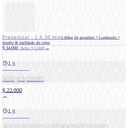
Presencial
·
1 h 30 min
Lifting de pestañas + Laminado +
diseño & perfilado de cejas
$ 34.000
→
·
Seña: $ 5.000
1 h
Presencial
Lifting de pestañas
$ 22.000
→
1 h
Presencial
Lifting de pestañas + diseño & perfilado de cejas