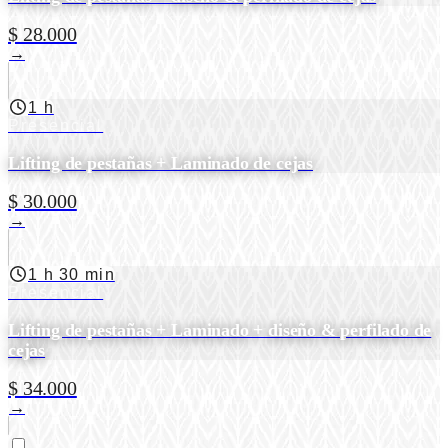
$ 28.000
→
1 h
Presencial
Lifting de pestañas + Laminado de cejas
$ 30.000
→
1 h 30 min
Presencial
Lifting de pestañas + Laminado + diseño & perfilado de
cejas
$ 34.000
→