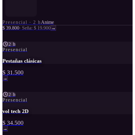
Presencial
·
2 h
Anime
$ 39.800
·
Seña: $ 19.900
→
2 h
Presencial
Pestañas clásicas
$ 31.500
→
2 h
Presencial
vol tech 2D
$ 34.500
→