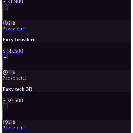
$ 31.900
→
2 h
Presencial
Foxy brasilero
$ 38.500
→
2 h
Presencial
Foxy tech 3D
$ 39.500
→
2 h
Presencial