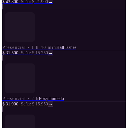
$ 43.800
·
Seña: $ 21.900
→
Presencial
·
1 h 40 min
Half lashes
$ 31.500
·
Seña: $ 15.750
→
Presencial
·
2 h
Foxy humedo
$ 31.900
·
Seña: $ 15.950
→