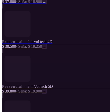
$ 37.800
·
Seña: $ 18.900
→
Presencial
·
2 h
vol tech 4D
$ 38.500
·
Seña: $ 19.250
→
Presencial
·
2 h
Vol tech 5D
$ 39.800
·
Seña: $ 19.900
→