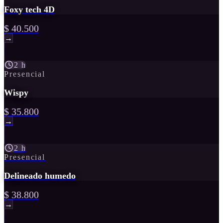
Foxy tech 4D
$ 40.500
→
2 h
Presencial
Wispy
$ 35.800
→
2 h
Presencial
Delineado humedo
$ 38.800
→