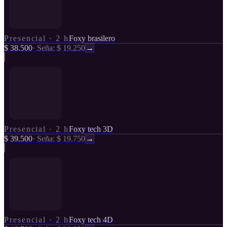
Presencial
·
2 h
Foxy brasilero
$ 38.500
·
Seña: $ 19.250
→
Presencial
·
2 h
Foxy tech 3D
$ 39.500
·
Seña: $ 19.750
→
Presencial
·
2 h
Foxy tech 4D