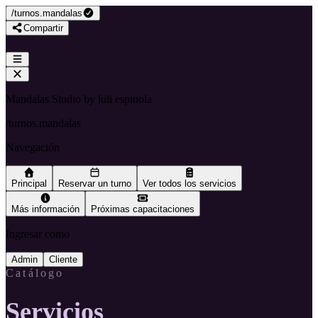
/
turnos.mandalas
Compartir
Mandalas Studio by luli espinola
/
turnos.mandalas
Navegación
Principal
Reservar un turno
Ver todos los servicios
Más información
Próximas capacitaciones
Ingresar como
Admin
Cliente
Catálogo
Servicios