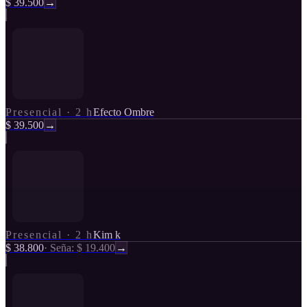
$ 39.500
→
Presencial
·
2 h
Efecto Ombre
$ 39.500
→
Presencial
·
2 h
Kim k
$ 38.800
·
Seña: $ 19.400
→