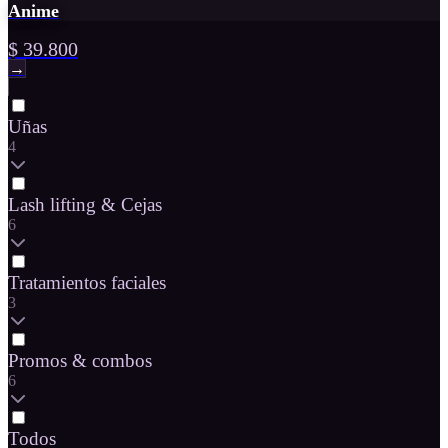
Anime
$ 39.800
→
Uñas
4
Lash lifting & Cejas
6
Tratamientos faciales
3
Promos & combos
6
Todos