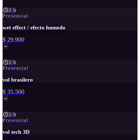
2 h
Presencial
wet effect / efecto humedo
$ 29.900
→
2 h
Presencial
vol brasilero
$ 35.500
→
2 h
Presencial
vol tech 3D