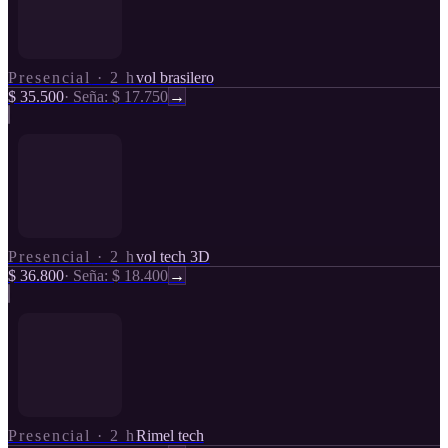
Presencial
·
2 h
vol brasilero
$ 35.500
·
Seña: $ 17.750
→
Presencial
·
2 h
vol tech 3D
$ 36.800
·
Seña: $ 18.400
→
Presencial
·
2 h
Rimel tech