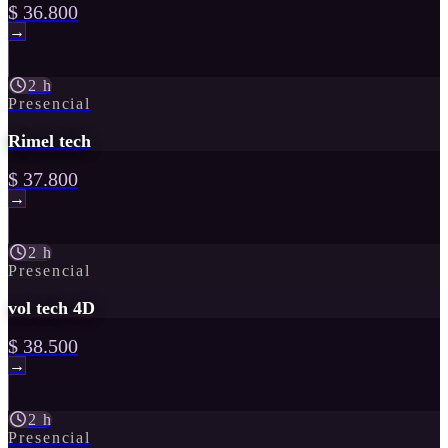
$ 36.800
→
2 h
Presencial
Rimel tech
$ 37.800
→
2 h
Presencial
vol tech 4D
$ 38.500
→
2 h
Presencial