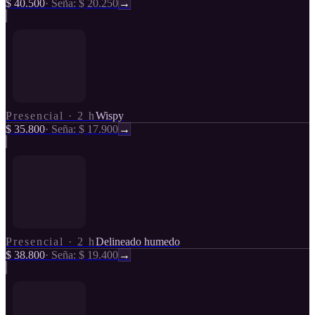
$ 40.500
·
Seña: $ 20.250
→
Presencial
·
2 h
Wispy
$ 35.800
·
Seña: $ 17.900
→
Presencial
·
2 h
Delineado humedo
$ 38.800
·
Seña: $ 19.400
→