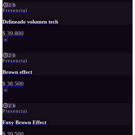
2 h
Presencial
Delineado volumen tech
$ 39.800
→
2 h
Presencial
Brown effect
$ 38.500
→
2 h
Presencial
Foxy Brown Effect
$ 39.500