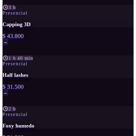
3 h
Presencial
Capping 3D
$ 43.800
→
1 h 40 min
Presencial
Half lashes
$ 31.500
→
2 h
Presencial
Foxy humedo