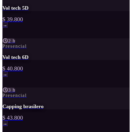
Vol tech 5D
$ 39.800
→
2 h
Presencial
Vol tech 6D
$ 40.800
→
3 h
Presencial
Capping brasilero
$ 43.800
→