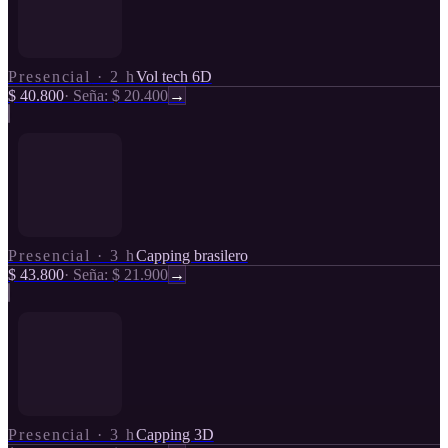
Presencial
·
2 h
Vol tech 6D
$ 40.800
·
Seña: $ 20.400
→
Presencial
·
3 h
Capping brasilero
$ 43.800
·
Seña: $ 21.900
→
Presencial
·
3 h
Capping 3D