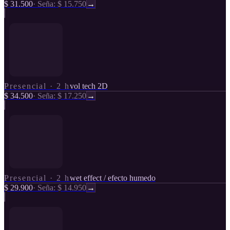
$ 31.500
·
Seña: $ 15.750
→
Presencial
·
2 h
vol tech 2D
$ 34.500
·
Seña: $ 17.250
→
Presencial
·
2 h
wet effect / efecto humedo
$ 29.900
·
Seña: $ 14.950
→