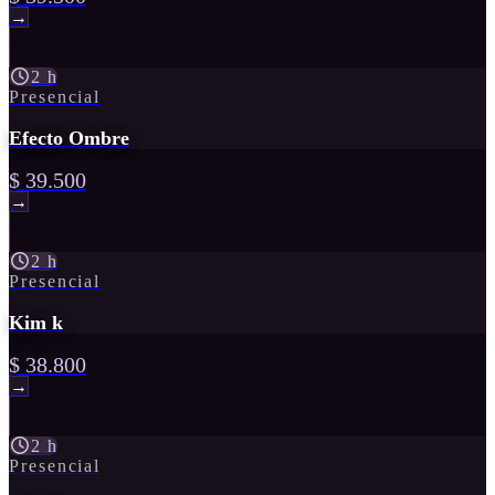
→
2 h
Presencial
Efecto Ombre
$ 39.500
→
2 h
Presencial
Kim k
$ 38.800
→
2 h
Presencial