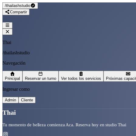
/
thailashstudio
Compartir
Thai
/
thailashstudio
Navegación
Principal
Reservar un turno
Ver todos los servicios
Próximas capaci
Ingresar como
Admin
Cliente
Thai
Tu momento de belleza comienza Aca. Reserva hoy en studio Thai