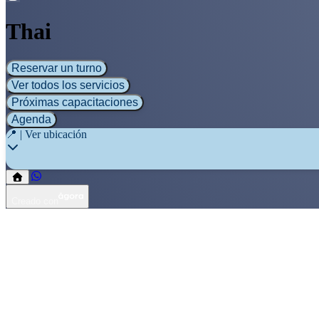
Thai
Reservar un turno
Ver todos los servicios
Próximas capacitaciones
Agenda
📍 | Ver ubicación
Creado con