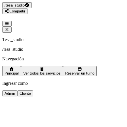
/
tesa_studio
Compartir
Tesa_studio
/
tesa_studio
Navegación
Principal
Ver todos los servicios
Reservar un turno
Ingresar como
Admin
Cliente