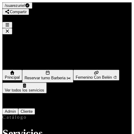
/
suarezuriel
Compartir
URBE STUDIO
/
suarezuriel
Navegación
Principal
Femenino Con Belén 🎨
Reservar turno Barberia ✂️
Ver todos los servicios
Ingresar como
Admin
Cliente
Catálogo
Servicios