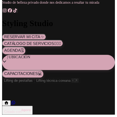
Studio de belleza privado donde nos dedicamos a resaltar tu mirada
Styling Studio
RESERVAR MI CITA ✨
CATÁLOGO DE SERVICIOS💇🏻‍♀️
AGENDA🗓️
📍 | UBICACIÓN
CAPACITACIONES💻
Lifting de pestañas
Lifting técnica coreana 🇰🇷
Lifting de pestañas
Lifting técnica coreana 🇰🇷
Creado con