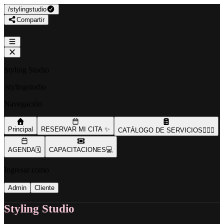
/
stylingstudio
Compartir
Styling Studio
/
stylingstudio
Navegación
Principal
RESERVAR MI CITA ✨
CATÁLOGO DE SERVICIOS💇🏻‍♀️
AGENDA🗓️
CAPACITACIONES💻
Ingresar como
Admin
Cliente
Styling Studio