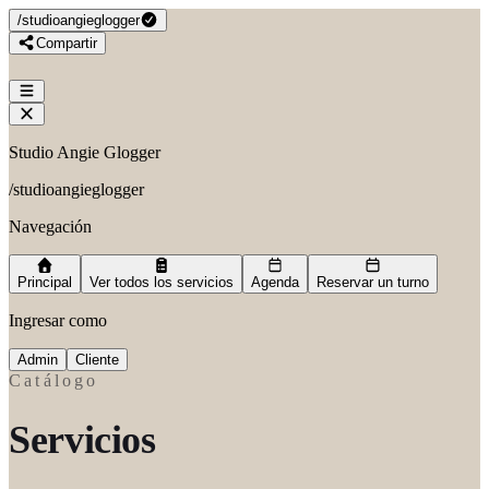
/
studioangieglogger
Compartir
Studio Angie Glogger
/
studioangieglogger
Navegación
Principal
Ver todos los servicios
Agenda
Reservar un turno
Ingresar como
Admin
Cliente
Catálogo
Servicios