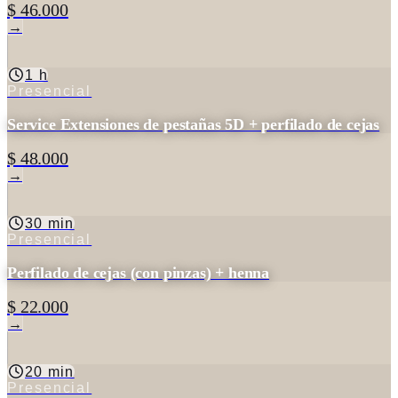
$ 46.000
→
1 h
Presencial
Service Extensiones de pestañas 5D + perfilado de cejas
$ 48.000
→
30 min
Presencial
Perfilado de cejas (con pinzas) + henna
$ 22.000
→
20 min
Presencial