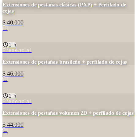
Extensiones de pestañas clásicas (PXP) + Perfilado de
cejas
$ 40.000
→
1 h
Presencial
Extensiones de pestañas brasileño + perfilado de cejas
$ 46.000
→
1 h
Presencial
Extensiones de pestañas volumen 2D + perfilado de cejas
$ 44.000
→