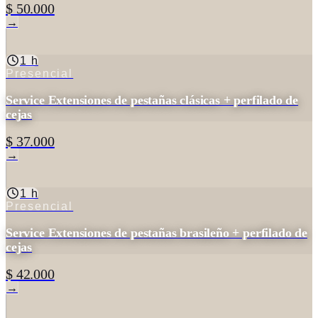
$ 50.000
→
1 h
Presencial
Service Extensiones de pestañas clásicas + perfilado de
cejas
$ 37.000
→
1 h
Presencial
Service Extensiones de pestañas brasileño + perfilado de
cejas
$ 42.000
→