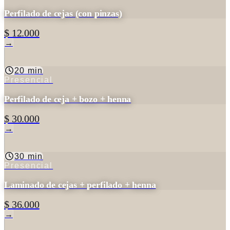
Perfilado de cejas (con pinzas)
$ 12.000
→
20 min
Presencial
Perfilado de ceja + bozo + henna
$ 30.000
→
30 min
Presencial
Laminado de cejas + perfilado + henna
$ 36.000
→