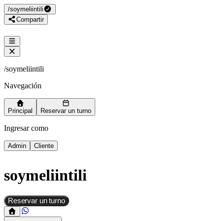
/
soymeliintili
Compartir
/
soymeliintili
Navegación
Principal
Reservar un turno
Ingresar como
Admin
Cliente
soymeliintili
Reservar un turno