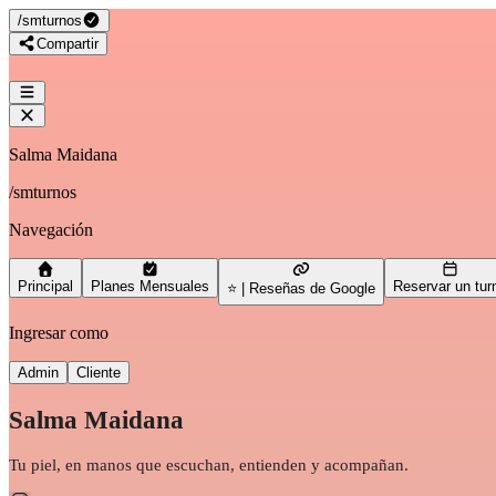
/
smturnos
Compartir
Salma Maidana
/
smturnos
Navegación
Principal
Planes Mensuales
Reservar un tur
⭐ | Reseñas de Google
Ingresar como
Admin
Cliente
Salma Maidana
Tu piel, en manos que escuchan, entienden y acompañan.