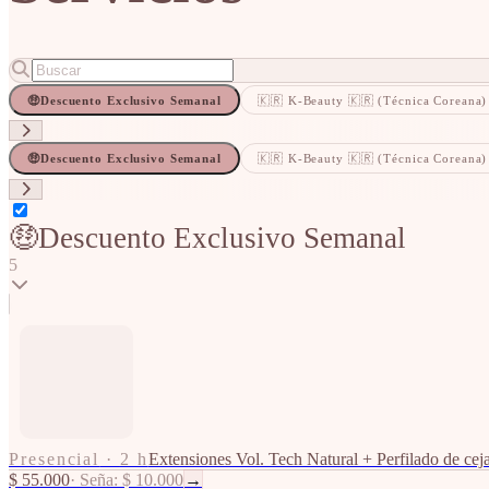
🤑Descuento Exclusivo Semanal
🇰🇷 K-Beauty 🇰🇷 (Técnica Coreana)
🤑Descuento Exclusivo Semanal
🇰🇷 K-Beauty 🇰🇷 (Técnica Coreana)
🤑Descuento Exclusivo Semanal
5
Presencial
·
2 h
Extensiones Vol. Tech Natural + Perfilado de cej
$ 55.000
·
Seña: $ 10.000
→