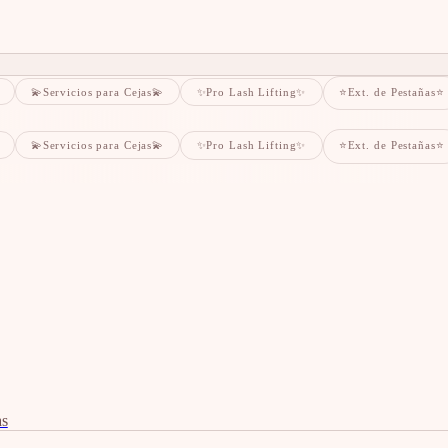
💫Servicios para Cejas💫
✨Pro Lash Lifting✨
⭐️Ext. de Pestañas⭐️
💫Servicios para Cejas💫
✨Pro Lash Lifting✨
⭐️Ext. de Pestañas⭐️
as