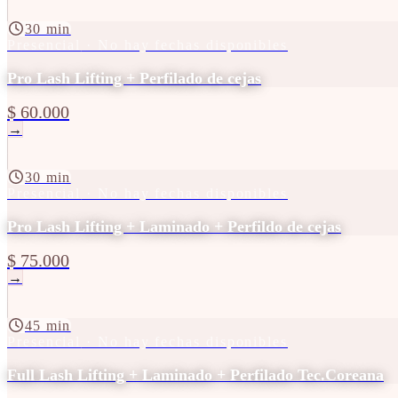
30 min
Presencial
· No hay fechas disponibles
Pro Lash Lifting + Perfilado de cejas
$ 60.000
→
30 min
Presencial
· No hay fechas disponibles
Pro Lash Lifting + Laminado + Perfildo de cejas
$ 75.000
→
45 min
Presencial
· No hay fechas disponibles
Full Lash Lifting + Laminado + Perfilado Tec.Coreana