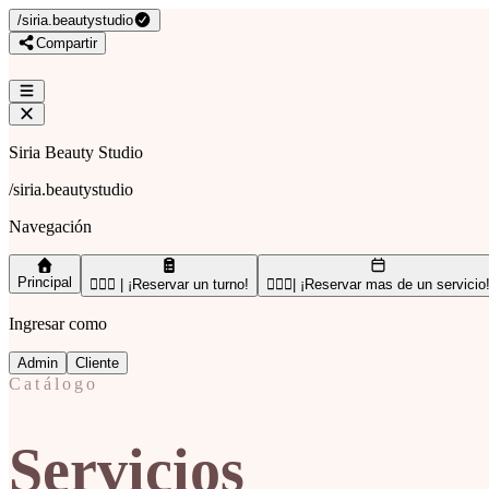
/
siria.beautystudio
Compartir
Siria Beauty Studio
/
siria.beautystudio
Navegación
Principal
🙋🏻‍♀️ | ¡Reservar un turno!
🙋🏻‍♀️| ¡Reservar mas de un servicio
Ingresar como
Admin
Cliente
Catálogo
Servicios