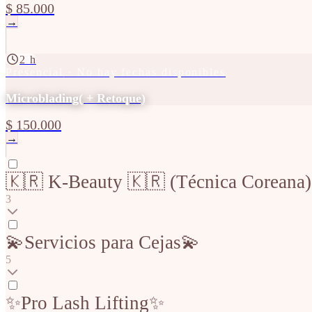
$ 85.000
→
2 h
Presencial
· No hay fechas disponibles
Microblading( + Retoque)
$ 150.000
→
🇰🇷 K-Beauty 🇰🇷 (Técnica Coreana)
3
💫Servicios para Cejas💫
5
✨Pro Lash Lifting✨