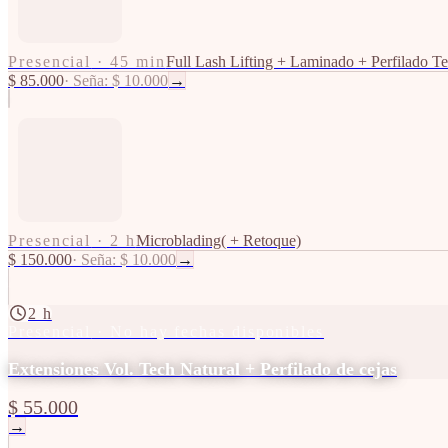
Presencial
·
45 min
Full Lash Lifting + Laminado + Perfilado T
$ 85.000
·
Seña: $ 10.000
→
Presencial
·
2 h
Microblading( + Retoque)
$ 150.000
·
Seña: $ 10.000
→
2 h
Presencial
· No hay fechas disponibles
Extensiones Vol. Tech Natural + Perfilado de cejas
$ 55.000
→