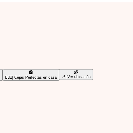
📍 |Ver ubicación
!
🧚🏻‍♀️| Cejas Perfectas en casa