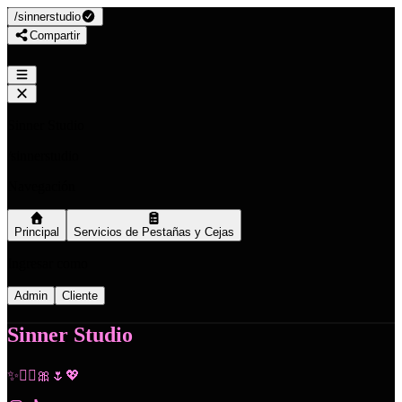
/
sinnerstudio
Compartir
Sinner Studio
/
sinnerstudio
Navegación
Principal
Servicios de Pestañas y Cejas
Ingresar como
Admin
Cliente
Sinner Studio
✨🧚‍♀️🎀🌷💖