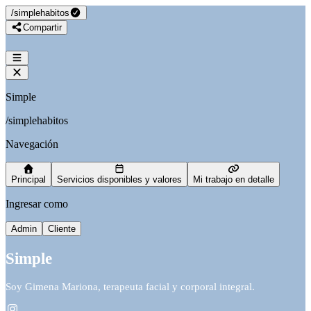
/
simplehabitos
Compartir
Simple
/
simplehabitos
Navegación
Principal
Servicios disponibles y valores
Mi trabajo en detalle
Ingresar como
Admin
Cliente
Simple
Soy Gimena Mariona, terapeuta facial y corporal integral.