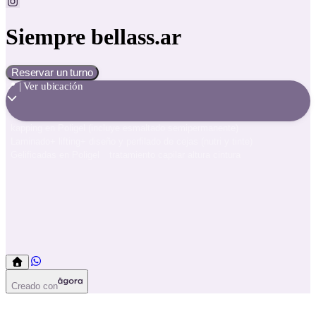
Siempre bellass.ar
Reservar un turno
📍 | Ver ubicación
kapping en Poligel (incluye esmaltado semipermanente)
Laminado+ lifting+ diseño y perfilado de cejas (nutri y tinte)
Gelificadas en Poligel
tratamiento capilar altura cintura
kapping en Poligel (incluye esmaltado semipermanente)
Gelificadas en Poligel
Laminado+ lifting+ diseño y perfilado de cejas (nutri y tinte)
tratamiento capilar altura cintura
Creado con