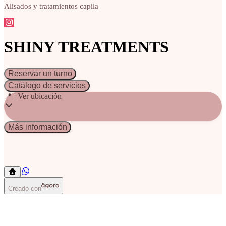
Alisados y tratamientos capila
SHINY TREATMENTS
Reservar un turno
Catálogo de servicios
📍 | Ver ubicación
Más información
Lifting capilar
Shoc
Creado con