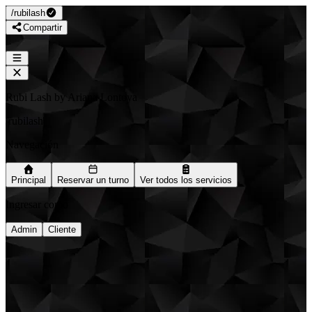
/
rubilash
Compartir
Rubi Lash by Ariana Lontoya
/
rubilash
Navegación
Principal
Reservar un turno
Ver todos los servicios
Ingresar como
Admin
Cliente