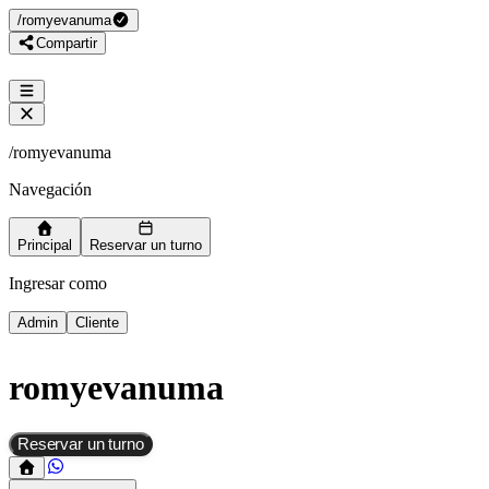
/
romyevanuma
Compartir
/
romyevanuma
Navegación
Principal
Reservar un turno
Ingresar como
Admin
Cliente
romyevanuma
Reservar un turno