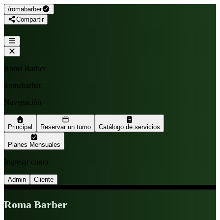
/
romabarber
Compartir
Roma Barber
/
romabarber
Navegación
Principal
Reservar un turno
Catálogo de servicios
Planes Mensuales
Ingresar como
Admin
Cliente
Roma Barber