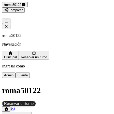
/
roma50122
Compartir
/
roma50122
Navegación
Principal
Reservar un turno
Ingresar como
Admin
Cliente
roma50122
Reservar un turno