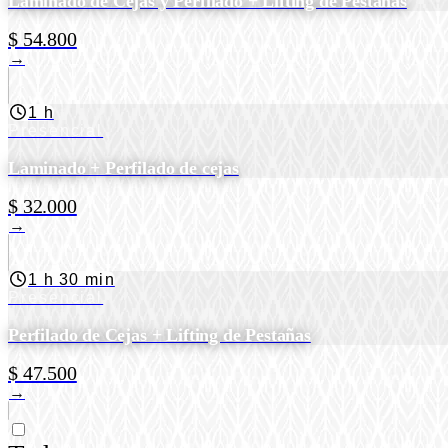
Laminado de Cejas y Perfilado + Lifting de Pestañas
$ 54.800
→
1 h
Presencial
Laminado + Perfilado de cejas
$ 32.000
→
1 h 30 min
Presencial
Perfilado de Cejas + Lifting de Pestañas
$ 47.500
→