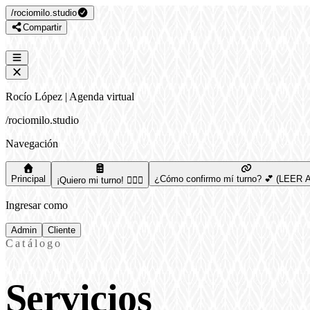
/
rociomilo.studio
Compartir
Rocío López | Agenda virtual
/
rociomilo.studio
Navegación
Principal
¿Cómo confirmo mí turno? 💕 (LEER
¡Quiero mi turno! 🙋🏻‍♀️
Ingresar como
Admin
Cliente
Catálogo
Servicios