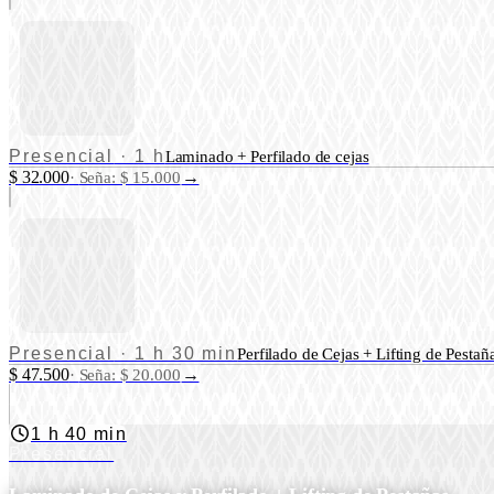
Presencial
·
1 h
Laminado + Perfilado de cejas
$ 32.000
→
·
Seña: $ 15.000
Presencial
·
1 h 30 min
Perfilado de Cejas + Lifting de Pestañ
$ 47.500
→
·
Seña: $ 20.000
1 h 40 min
Presencial