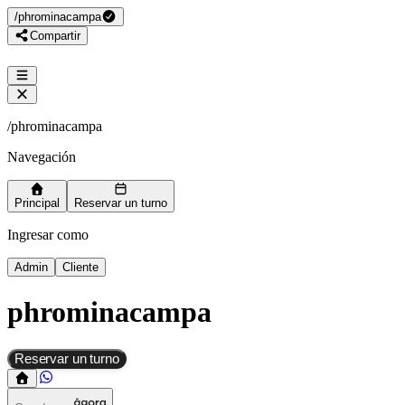
/
phrominacampa
Compartir
/
phrominacampa
Navegación
Principal
Reservar un turno
Ingresar como
Admin
Cliente
phrominacampa
Reservar un turno