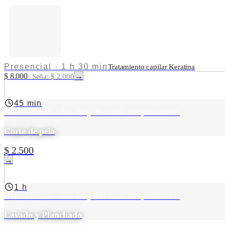
Presencial
·
1 h 30 min
Tratamiento capilar Keratina
$ 8.000
→
·
Seña: $ 2.000
45 min
Presencial
· No hay fechas disponibles
Corte de pelo
$ 2.500
→
1 h
Presencial
· No hay fechas disponibles
Lavado y Planchado