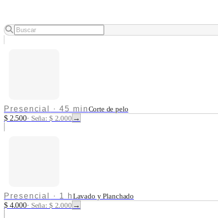
Presencial
·
45 min
Corte de pelo
$ 2.500
→
·
Seña: $ 2.000
Presencial
·
1 h
Lavado y Planchado
$ 4.000
→
·
Seña: $ 2.000