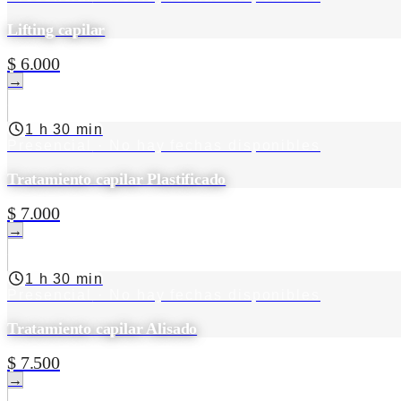
Lifting capilar
$ 6.000
→
1 h 30 min
Presencial
· No hay fechas disponibles
Tratamiento capilar Plastificado
$ 7.000
→
1 h 30 min
Presencial
· No hay fechas disponibles
Tratamiento capilar Alisado
$ 7.500
→