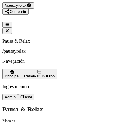
/
pausayrelax
Compartir
Pausa & Relax
/
pausayrelax
Navegación
Principal
Reservar un turno
Ingresar como
Admin
Cliente
Pausa & Relax
Masajes