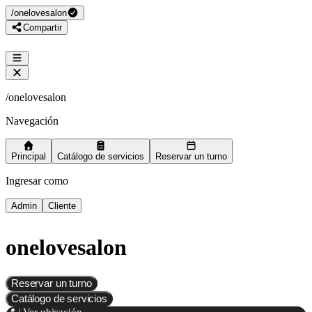
/
onelovesalon
Compartir
/
onelovesalon
Navegación
Principal
Catálogo de servicios
Reservar un turno
Ingresar como
Admin
Cliente
onelovesalon
Reservar un turno
Catálogo de servicios
📍 | Ver ubicación