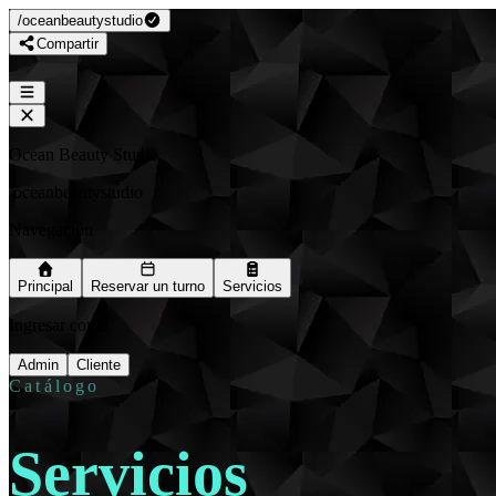
/
oceanbeautystudio
Compartir
Ocean Beauty Studio
/
oceanbeautystudio
Navegación
Principal
Reservar un turno
Servicios
Ingresar como
Admin
Cliente
Catálogo
Servicios