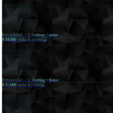
Presencial
·
2 h
whispy / anime
$ 34.000
·
Seña: $ 10.000
→
Presencial
·
2 h
Lifting + Botox
$ 31.000
·
Seña: $ 7.000
→