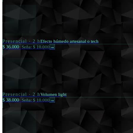
Presencial
·
2 h
Efecto húmedo artesanal o tech
$ 36.000
·
Seña: $ 10.000
→
Presencial
·
2 h
Volumen light
$ 38.000
·
Seña: $ 10.000
→