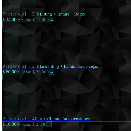
Presencial
·
2 h
Lifting + Tintura + Botox
$ 34.000
·
Seña: $ 12.000
→
Presencial
·
2 h
lash lifting + Laminado de cejas
$ 60.000
·
Seña: $ 20.000
→
Presencial
·
40 min
Remoción extensiones
$ 10.000
·
Seña: $ 2.000
→