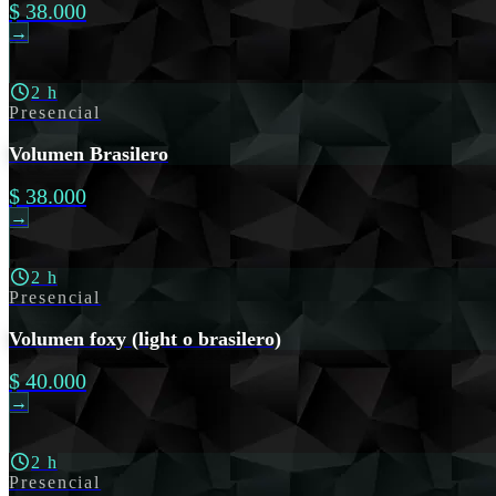
$ 38.000
→
2 h
Presencial
Volumen Brasilero
$ 38.000
→
2 h
Presencial
Volumen foxy (light o brasilero)
$ 40.000
→
2 h
Presencial