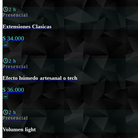
2 h
Presencial
Extensiones Clasicas
$ 34.000
→
2 h
Presencial
Efecto húmedo artesanal o tech
$ 36.000
→
2 h
Presencial
Volumen light