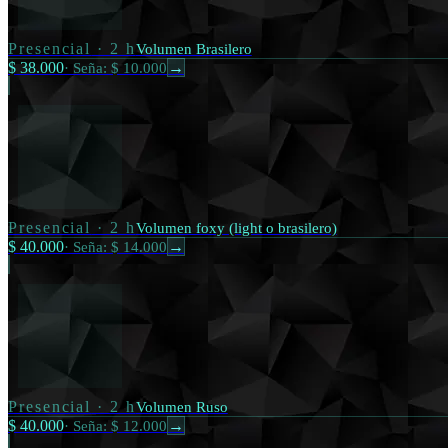
Presencial
·
2 h
Volumen Brasilero
$ 38.000
·
Seña: $ 10.000
→
Presencial
·
2 h
Volumen foxy (light o brasilero)
$ 40.000
·
Seña: $ 14.000
→
Presencial
·
2 h
Volumen Ruso
$ 40.000
·
Seña: $ 12.000
→