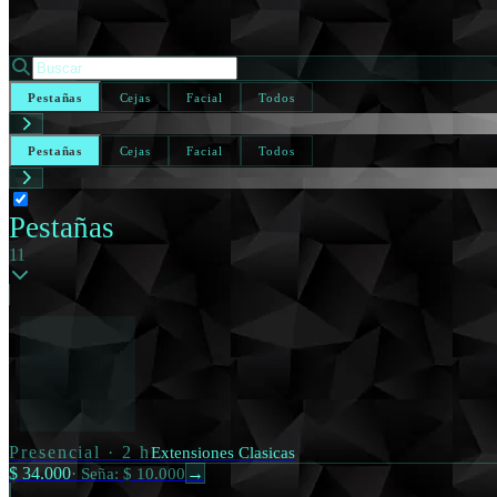
Pestañas
Cejas
Facial
Todos
Pestañas
Cejas
Facial
Todos
Pestañas
11
Presencial
·
2 h
Extensiones Clasicas
$ 34.000
·
Seña: $ 10.000
→