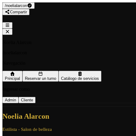
/
noelialarcon
Compartir
Noelia Alarcon
/
noelialarcon
Navegación
Principal
Reservar un turno
Catálogo de servicios
Ingresar como
Admin
Cliente
Noelia Alarcon
Estilista - Salon de belleza