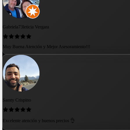
Gabriela73leticia Vergara
Muy Buena Atención y Mejor Asesoramiento!!!
Samty Crispino
Excelente atención y buenos precios 👌