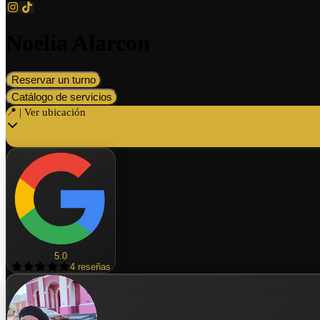
Noelia Alarcon
Reservar un turno
Catálogo de servicios
📍 | Ver ubicación
5.0
4
reseñas