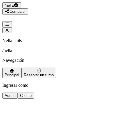
/
nella
Compartir
Nella nails
/
nella
Navegación
Principal
Reservar un turno
Ingresar como
Admin
Cliente