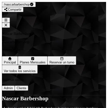
/
nascarbarbershop
Compartir
Nascar Barbershop
/
nascarbarbershop
Navegación
Principal
Planes Mensuales
Reservar un turno
Ver todos los servicios
Ingresar como
Admin
Cliente
Nascar Barbershop