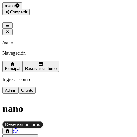
/
nano
Compartir
/
nano
Navegación
Principal
Reservar un turno
Ingresar como
Admin
Cliente
nano
Reservar un turno