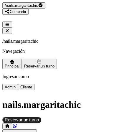
/
nails.margaritachic
Compartir
/
nails.margaritachic
Navegación
Principal
Reservar un turno
Ingresar como
Admin
Cliente
nails.margaritachic
Reservar un turno