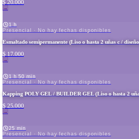
$ 20.000
→
1 h
Presencial
· No hay fechas disponibles
Esmaltado semipermanente (Liso o hasta 2 uñas c / diseño
$ 17.000
→
1 h 50 min
Presencial
· No hay fechas disponibles
Kapping POLY GEL / BUILDER GEL (Liso o hasta 2 uñas 
$ 25.000
→
25 min
Presencial
· No hay fechas disponibles