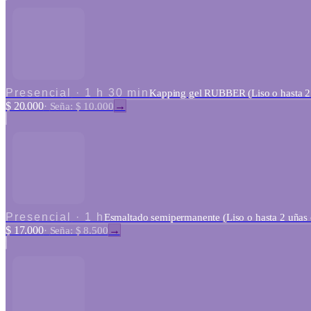
Presencial
·
1 h 30 min
Kapping gel RUBBER (Liso o hasta 2 
$ 20.000
→
·
Seña: $ 10.000
Presencial
·
1 h
Esmaltado semipermanente (Liso o hasta 2 uñas c
$ 17.000
→
·
Seña: $ 8.500