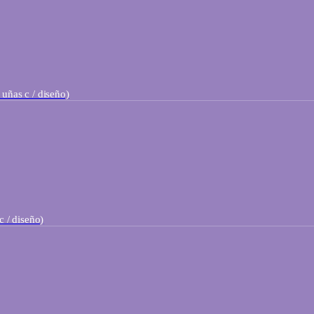
uñas c / diseño)
 / diseño)