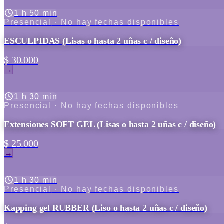
1 h 50 min
Presencial
· No hay fechas disponibles
ESCULPIDAS (Lisas o hasta 2 uñas c / diseño)
$ 30.000
→
1 h 30 min
Presencial
· No hay fechas disponibles
Extensiones SOFT GEL (Lisas o hasta 2 uñas c / diseño)
$ 25.000
→
1 h 30 min
Presencial
· No hay fechas disponibles
Kapping gel RUBBER (Liso o hasta 2 uñas c / diseño)