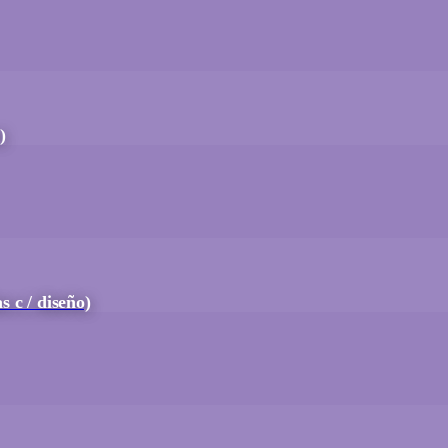
)
c / diseño)