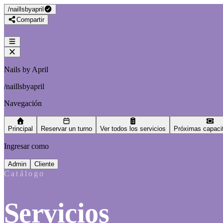
/
naillsbyapril
Compartir
Nails by April
/
naillsbyapril
Navegación
Principal
Reservar un turno
Ver todos los servicios
Próximas capaci
Ingresar como
Admin
Cliente
Catálogo
Servicios