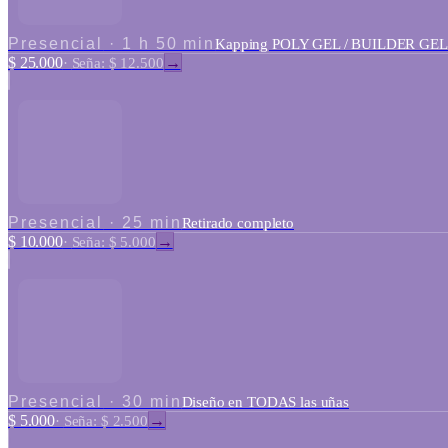
Presencial
·
1 h 50 min
Kapping POLY GEL / BUILDER GEL (Li
$ 25.000
→
·
Seña: $ 12.500
Presencial
·
25 min
Retirado completo
$ 10.000
→
·
Seña: $ 5.000
Presencial
·
30 min
Diseño en TODAS las uñas
$ 5.000
→
·
Seña: $ 2.500