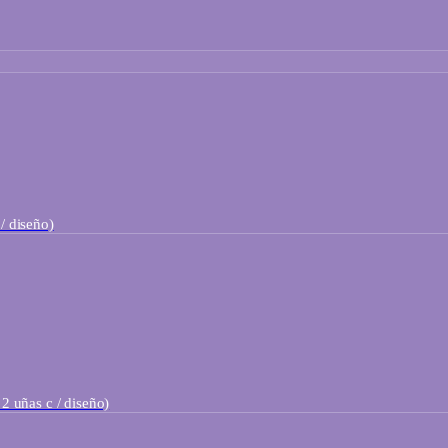
/ diseño)
2 uñas c / diseño)