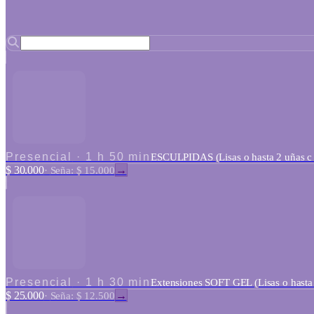
Presencial
·
1 h 50 min
ESCULPIDAS (Lisas o hasta 2 uñas c 
$ 30.000
→
·
Seña: $ 15.000
Presencial
·
1 h 30 min
Extensiones SOFT GEL (Lisas o hasta 
$ 25.000
→
·
Seña: $ 12.500