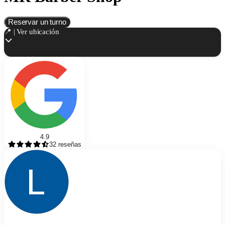
Reservar un turno
📍 | Ver ubicación
4.9
32
reseñas