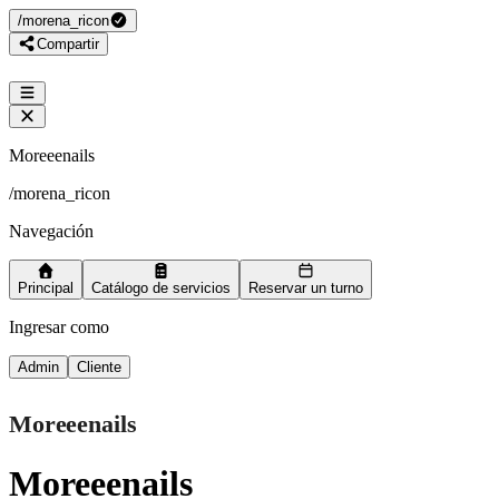
/
morena_ricon
Compartir
Moreeenails
/
morena_ricon
Navegación
Principal
Catálogo de servicios
Reservar un turno
Ingresar como
Admin
Cliente
Moreeenails
Moreeenails