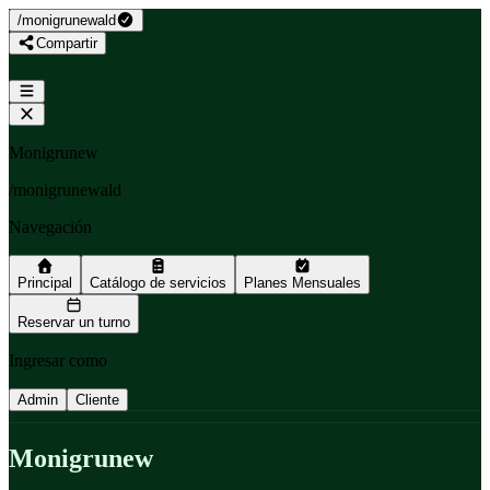
/
monigrunewald
Compartir
Monigrunew
/
monigrunewald
Navegación
Principal
Catálogo de servicios
Planes Mensuales
Reservar un turno
Ingresar como
Admin
Cliente
Monigrunew