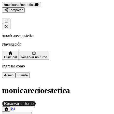
/
monicarecioestetica
Compartir
/
monicarecioestetica
Navegación
Principal
Reservar un turno
Ingresar como
Admin
Cliente
monicarecioestetica
Reservar un turno