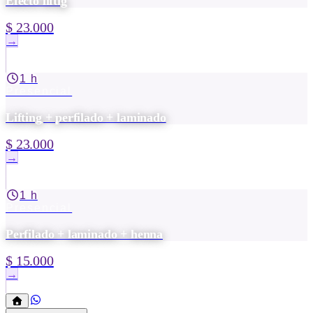
Efecto liftig
$ 23.000
→
1 h
Presencial
Lifting + perfilado + laminado
$ 23.000
→
1 h
Presencial
Perfilado + laminado + henna
$ 15.000
→