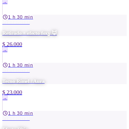
→
1 h 30 min
Presencial
Retirado + efecto foxy 🦊
$ 26.000
→
1 h 30 min
Presencial
Tecno Rímel / Aura
$ 23.000
→
1 h 30 min
Presencial