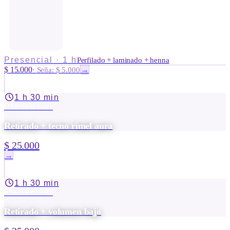
Presencial
·
1 h
Perfilado + laminado + henna
$ 15.000
→
·
Seña: $ 5.000
1 h 30 min
Presencial
Retirado + tecno rímel aura
$ 25.000
→
1 h 30 min
Presencial
Retirado + volumen bajo