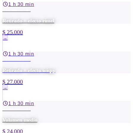
1 h 30 min
Presencial
Retirado + efecto rímel
$ 25.000
→
1 h 30 min
Presencial
Retirado + efecto wispy
$ 27.000
→
1 h 30 min
Presencial
Volumen medio
$ 24.000