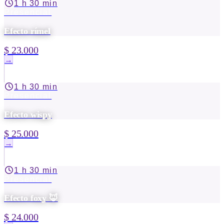
1 h 30 min
Presencial
Efecto rímel
$ 23.000
→
1 h 30 min
Presencial
Efecto wispy
$ 25.000
→
1 h 30 min
Presencial
Efecto foxy 🦊
$ 24.000