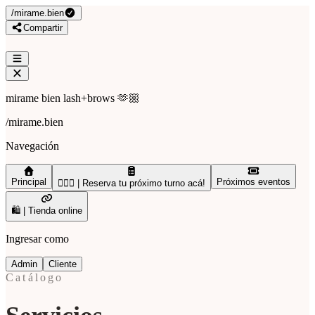
/
mirame.bien
Compartir
mirame bien lash+brows 🫶🏼
/
mirame.bien
Navegación
Principal
Próximos eventos
🙋🏼‍♀️ | Reserva tu próximo turno acá!
🛍️ | Tienda online
Ingresar como
Admin
Cliente
Catálogo