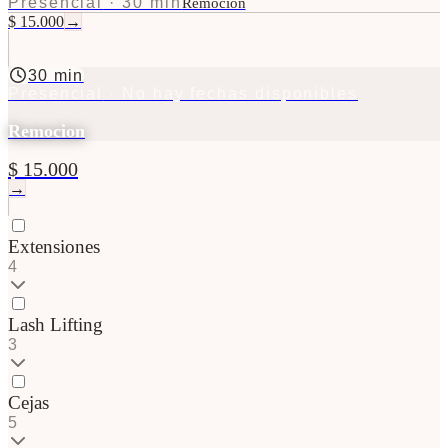
Presencial
·
30 min
Remocion
$ 15.000
→
30 min
Presencial
· No hay fechas disponibles
Remocion
$ 15.000
→
Extensiones
4
Lash Lifting
3
Cejas
5