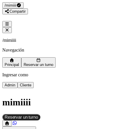
/
mimiiii
Compartir
/
mimiiii
Navegación
Principal
Reservar un turno
Ingresar como
Admin
Cliente
mimiiii
Reservar un turno