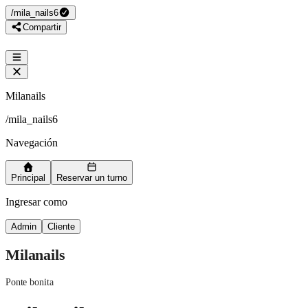
/
mila_nails6
Compartir
Milanails
/
mila_nails6
Navegación
Principal
Reservar un turno
Ingresar como
Admin
Cliente
Milanails
Ponte bonita