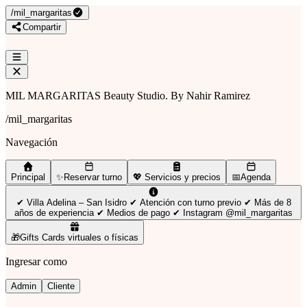
/
mil_margaritas
Compartir
MIL MARGARITAS Beauty Studio. By Nahir Ramirez
/
mil_margaritas
Navegación
Principal
✨Reservar turno
💖 Servicios y precios
📅Agenda
✔ Villa Adelina – San Isidro ✔ Atención con turno previo ✔ Más de 8
años de experiencia ✔ Medios de pago ✔ Instagram @mil_margaritas
🎁Gifts Cards virtuales o físicas
Ingresar como
Admin
Cliente