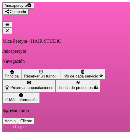
/
micapereyra
Compartir
Mica Pereyra - HAIR STUDIO
/
micapereyra
Navegación
Principal
Reservar un turno✨
Info de cada servicio 💖
🏆 Próximas capacitaciones
Tienda de productos 🛍️
✅ Más información
Ingresar como
Admin
Cliente
Catálogo