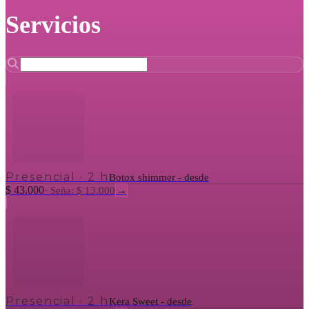
Servicios
Presencial
·
2 h
Botox shimmer - desde
$ 43.000
→
·
Seña: $ 13.000
Presencial
·
2 h
Kera Sweet - desde