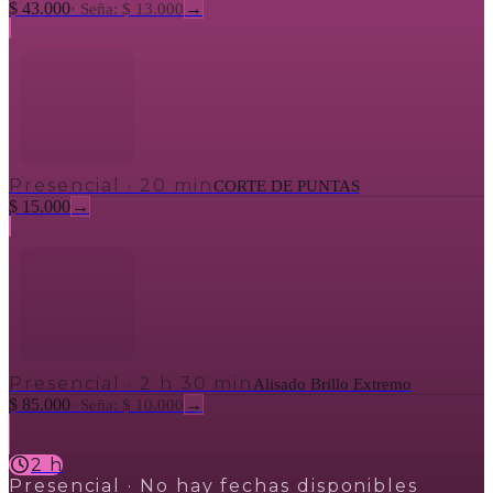
$ 43.000
→
·
Seña: $ 13.000
Presencial
·
20 min
CORTE DE PUNTAS
$ 15.000
→
Presencial
·
2 h 30 min
Alisado Brillo Extremo
$ 85.000
→
·
Seña: $ 10.000
2 h
Presencial
· No hay fechas disponibles