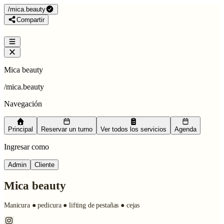
/
mica.beauty
Compartir
Mica beauty
/
mica.beauty
Navegación
Principal
Reservar un turno
Ver todos los servicios
Agenda
Ingresar como
Admin
Cliente
Mica beauty
Manicura ● pedicura ● lifting de pestañas ● cejas