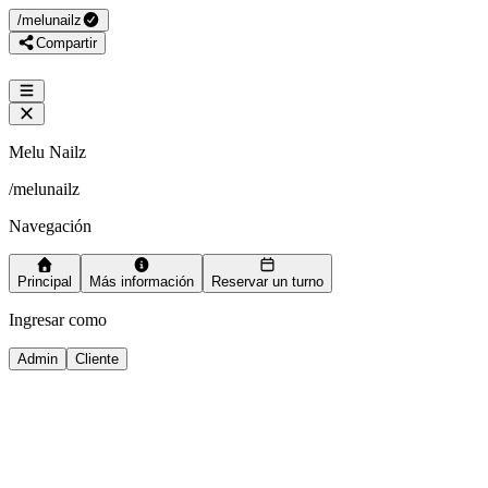
/
melunailz
Compartir
Melu Nailz
/
melunailz
Navegación
Principal
Más información
Reservar un turno
Ingresar como
Admin
Cliente