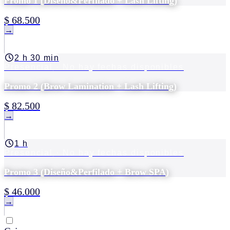
Promo 1 (Diseño&Perfilado + Lash Lifting)
$ 68.500
→
2 h 30 min
Presencial
· No hay fechas disponibles
Promo 2 (Brow Lamination + Lash Lifting)
$ 82.500
→
1 h
Presencial
· No hay fechas disponibles
Promo 3 (Diseño&Perfilado + Brow SPA)
$ 46.000
→