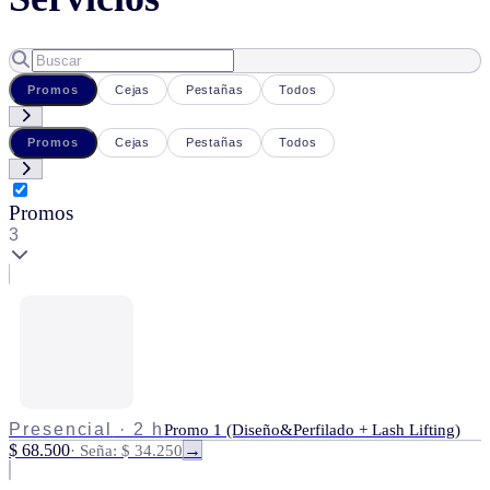
Promos
Cejas
Pestañas
Todos
Promos
Cejas
Pestañas
Todos
Promos
3
Presencial
·
2 h
Promo 1 (Diseño&Perfilado + Lash Lifting)
$ 68.500
·
Seña: $ 34.250
→