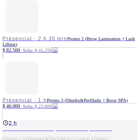
Presencial
·
2 h 30 min
Promo 2 (Brow Lamination + Lash
Lifting)
$ 82.500
·
Seña: $ 41.250
→
Presencial
·
1 h
Promo 3 (Diseño&Perfilado + Brow SPA)
$ 46.000
·
Seña: $ 23.000
→
2 h
Presencial
· No hay fechas disponibles