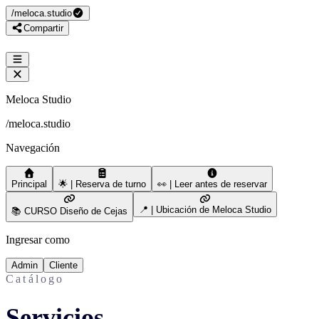
/
meloca.studio
Compartir
Meloca Studio
/
meloca.studio
Navegación
Principal
🌟 | Reserva de turno
👀 | Leer antes de reservar
📍 | Ubicación de Meloca Studio
📚 CURSO Diseño de Cejas
Ingresar como
Admin
Cliente
Catálogo
Servicios